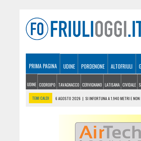
PRIMA PAGINA
UDINE
PORDENONE
ALTOFRIULI
UDINE
CODROIPO
TAVAGNACCO
CERVIGNANO
LATISANA
CIVIDALE
S
TEMI CALDI
6 AGOSTO 2026
|
SI INFORTUNA A 1.940 METRI E NO
6 AGOSTO 2026
|
LE PREVISIONI METEO IN FRIULI VENEZIA GIULIA DI 
6 AGOSTO 2026
|
PRECIPITA COL PARAPENDIO: 25ENNE RESTA SOSPE
6 AGOSTO 2026
|
CALDO RECORD IN FRIULI: 41 GRADI NEL CIVIDALES