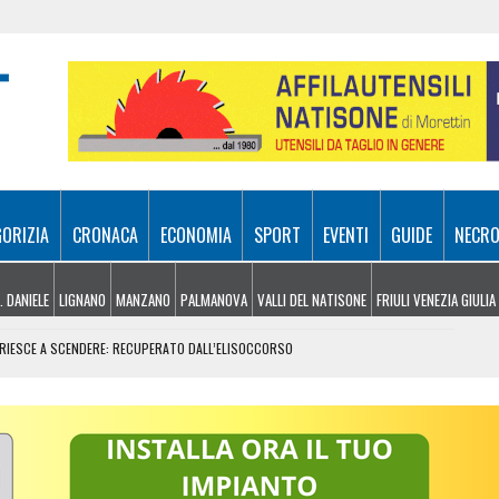
GORIZIA
CRONACA
ECONOMIA
SPORT
EVENTI
GUIDE
NECRO
. DANIELE
LIGNANO
MANZANO
PALMANOVA
VALLI DEL NATISONE
FRIULI VENEZIA GIULIA
N RIESCE A SCENDERE: RECUPERATO DALL’ELISOCCORSO
VENERDÌ 7 AGOSTO
SA A 10 METRI DA TERRA
E, ARRIVANO I TEMPORALI MA NON BASTA