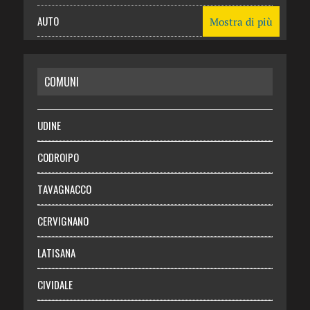
AUTO
Mostra di più
CASA
COMUNI
RISPARMIO
SALUTE
UDINE
Necrologie
CODROIPO
Chi siamo
TAVAGNACCO
Abbonati
CERVIGNANO
Login
LATISANA
CIVIDALE