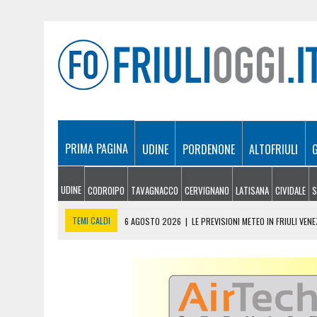
PRIMA PAGINA
UDINE
PORDENONE
ALTOFRIULI
UDINE
CODROIPO
TAVAGNACCO
CERVIGNANO
LATISANA
CIVIDALE
S
TEMI CALDI
6 AGOSTO 2026
|
LE PREVISIONI METEO IN FRIULI VENE
6 AGOSTO 2026
|
PRECIPITA COL PARAPENDIO: 25ENNE RESTA SOSPE
6 AGOSTO 2026
|
SALONE DEL LIBRO DI TORINO 2026: QUANDO L’EDI
6 AGOSTO 2026
|
SAPPADA CELEBRA SANT’OSVALDO: TRE GIORNI DI 