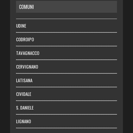
COMUNI
RISPARMIO
SALUTE
UDINE
Necrologie
CODROIPO
Chi siamo
TAVAGNACCO
Abbonati
CERVIGNANO
Login
LATISANA
CIVIDALE
S. DANIELE
LIGNANO