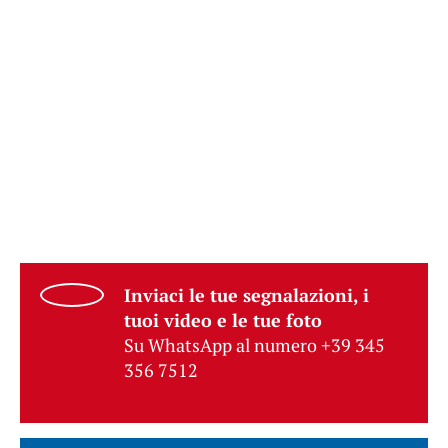
Inviaci le tue segnalazioni, i
tuoi video e le tue foto
Su WhatsApp al numero +39 345
356 7512