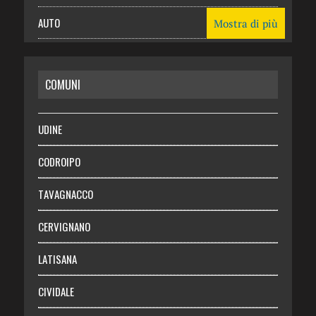
AUTO
Mostra di più
CASA
COMUNI
RISPARMIO
SALUTE
UDINE
Necrologie
CODROIPO
Chi siamo
TAVAGNACCO
Abbonati
CERVIGNANO
Login
LATISANA
CIVIDALE