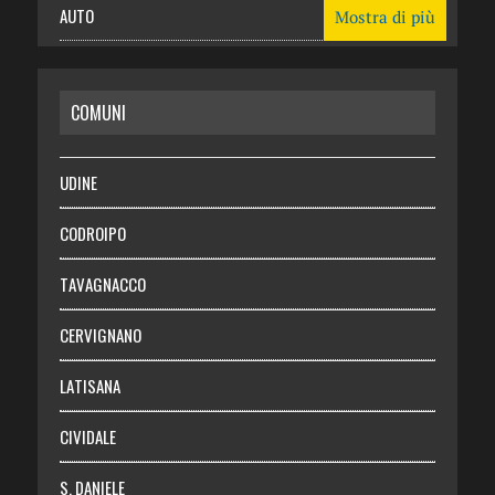
AUTO
Mostra di più
CASA
COMUNI
RISPARMIO
SALUTE
UDINE
Necrologie
CODROIPO
Chi siamo
TAVAGNACCO
Abbonati
CERVIGNANO
Login
LATISANA
CIVIDALE
S. DANIELE