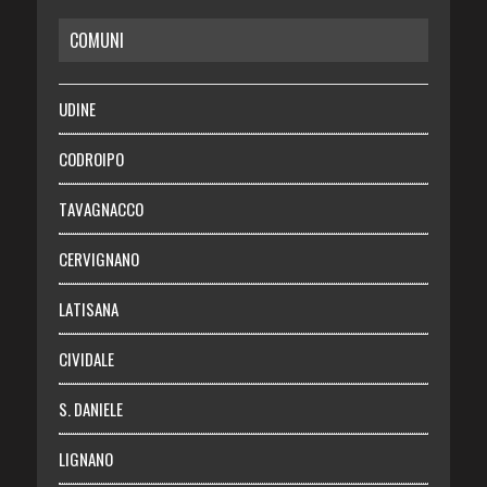
COMUNI
RISPARMIO
SALUTE
UDINE
Necrologie
CODROIPO
Chi siamo
TAVAGNACCO
Abbonati
CERVIGNANO
Login
LATISANA
CIVIDALE
S. DANIELE
LIGNANO