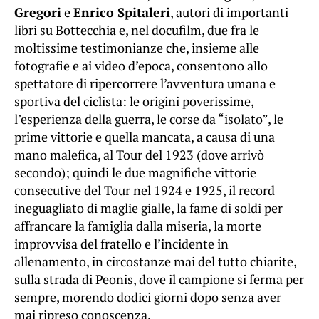
Gregori
e
Enrico Spitaleri
, autori di importanti
libri su Bottecchia e, nel docufilm, due fra le
moltissime testimonianze che, insieme alle
fotografie e ai video d’epoca, consentono allo
spettatore di ripercorrere l’avventura umana e
sportiva del ciclista: le origini poverissime,
l’esperienza della guerra, le corse da “isolato”, le
prime vittorie e quella mancata, a causa di una
mano malefica, al Tour del 1923 (dove arrivò
secondo); quindi le due magnifiche vittorie
consecutive del Tour nel 1924 e 1925, il record
ineguagliato di maglie gialle, la fame di soldi per
affrancare la famiglia dalla miseria, la morte
improvvisa del fratello e l’incidente in
allenamento, in circostanze mai del tutto chiarite,
sulla strada di Peonis, dove il campione si ferma per
sempre, morendo dodici giorni dopo senza aver
mai ripreso conoscenza.