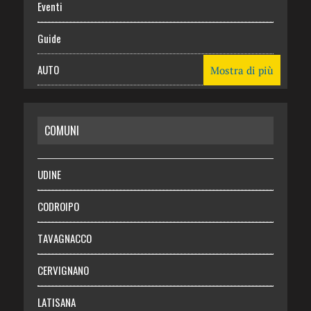
Eventi
Guide
AUTO
Mostra di più
CASA
COMUNI
RISPARMIO
SALUTE
UDINE
Necrologie
CODROIPO
Chi siamo
TAVAGNACCO
Abbonati
CERVIGNANO
Login
LATISANA