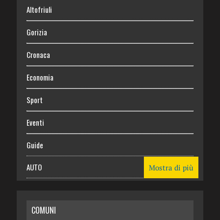
Altofriuli
Gorizia
Cronaca
Economia
Sport
Eventi
Guide
AUTO
Mostra di più
CASA
COMUNI
RISPARMIO