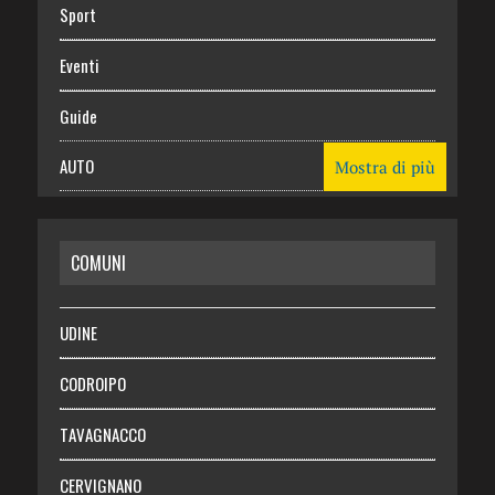
Sport
Eventi
Guide
AUTO
Mostra di più
CASA
COMUNI
RISPARMIO
SALUTE
UDINE
Necrologie
CODROIPO
Chi siamo
TAVAGNACCO
Abbonati
CERVIGNANO