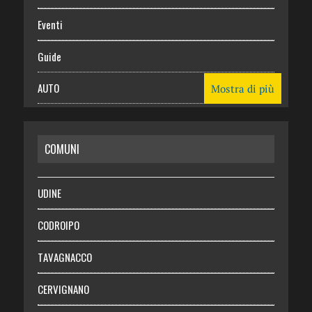
Eventi
Guide
AUTO
Mostra di più
CASA
COMUNI
RISPARMIO
SALUTE
UDINE
Necrologie
CODROIPO
Chi siamo
TAVAGNACCO
Abbonati
CERVIGNANO
Login