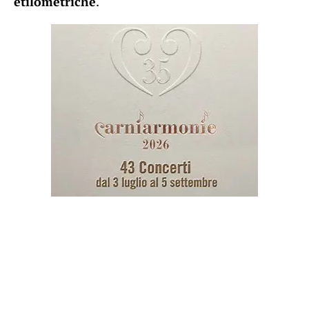
etilometriche
.