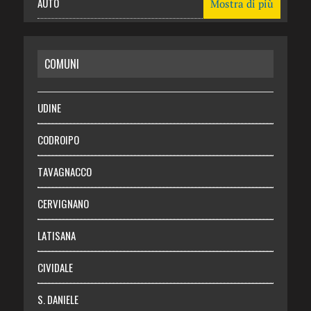
AUTO
Mostra di più
CASA
COMUNI
RISPARMIO
SALUTE
UDINE
Necrologie
CODROIPO
Chi siamo
TAVAGNACCO
Abbonati
CERVIGNANO
Login
LATISANA
CIVIDALE
S. DANIELE