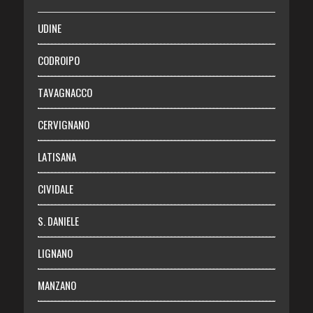
SALUTE
UDINE
Necrologie
CODROIPO
Chi siamo
TAVAGNACCO
Abbonati
CERVIGNANO
Login
LATISANA
CIVIDALE
S. DANIELE
LIGNANO
MANZANO