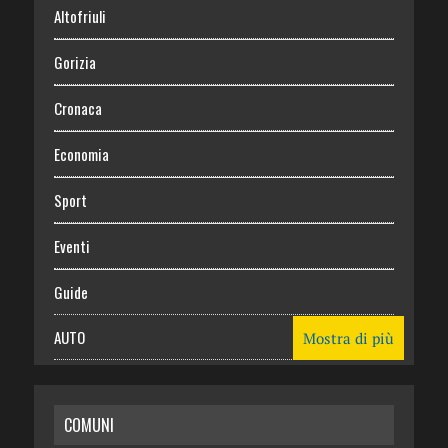
Altofriuli
Gorizia
Cronaca
Economia
Sport
Eventi
Guide
AUTO
Mostra di più
CASA
COMUNI
RISPARMIO