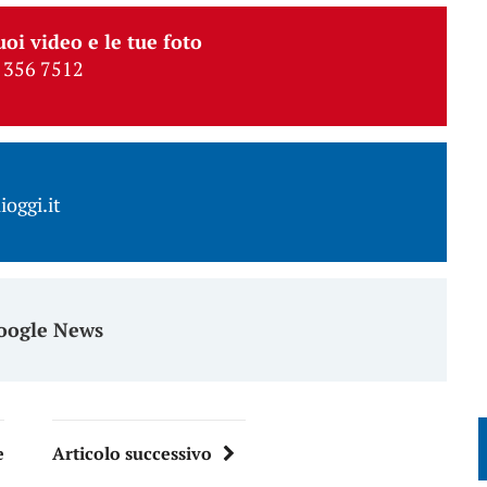
uoi video e le tue foto
 356 7512
ioggi.it
oogle News
e
Articolo successivo