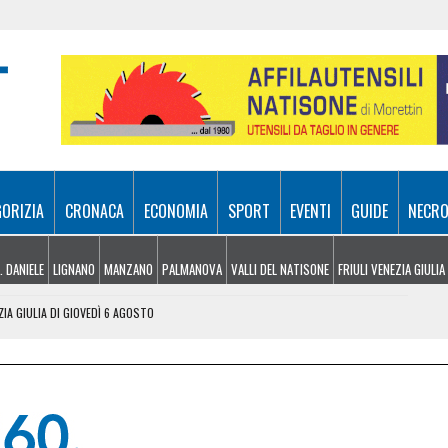
GORIZIA
CRONACA
ECONOMIA
SPORT
EVENTI
GUIDE
NECRO
. DANIELE
LIGNANO
MANZANO
PALMANOVA
VALLI DEL NATISONE
FRIULI VENEZIA GIULIA
ZIA GIULIA DI GIOVEDÌ 6 AGOSTO
 UDINESI SEMPRE PIÙ IN DIFFICOLTÀ
OLITICHE ED ECONOMICHE RIDISEGNANO LO SCENARIO
: PIETRO BASSO IDENTIFICATO DOPO 70 ANNI