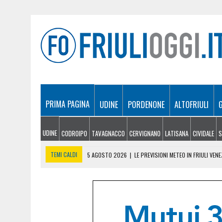
PRIMA PAGINA
UDINE
PORDENONE
ALTOFRIULI
UDINE
CODROIPO
TAVAGNACCO
CERVIGNANO
LATISANA
CIVIDALE
S
TEMI CALDI
5 AGOSTO 2026
|
LE PREVISIONI METEO IN FRIULI VENE
5 AGOSTO 2026
|
SICCITÀ E CARENZA D’ACQUA, LE AZIENDE AGRICOLE
5 AGOSTO 2026
|
LO YEMEN DOPO IL CROLLO DELLA TREGUA: CRISI P
5 AGOSTO 2026
|
ORIGINARIO DI BANNIA TRA I MORTI DI MARCINELLE