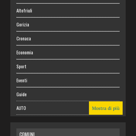
Altofriuli
Gorizia
Cronaca
Economia
Sport
Eventi
Guide
AUTO
Mostra di più
CASA
COMUNI
RISPARMIO