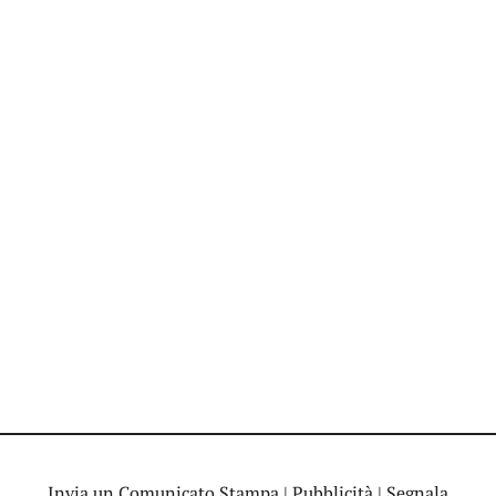
Invia un Comunicato Stampa
|
Pubblicità
|
Segnala