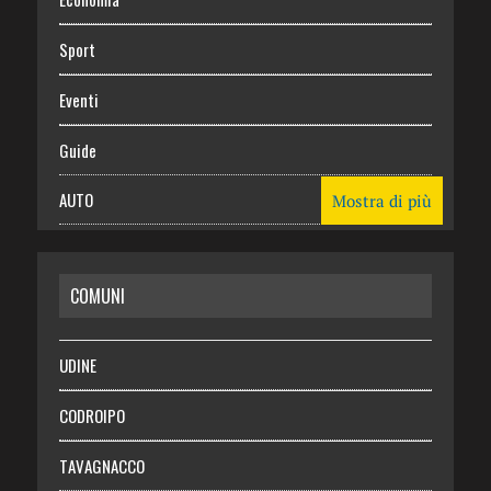
Sport
Eventi
Guide
AUTO
Mostra di più
CASA
COMUNI
RISPARMIO
SALUTE
UDINE
Necrologie
CODROIPO
Chi siamo
TAVAGNACCO