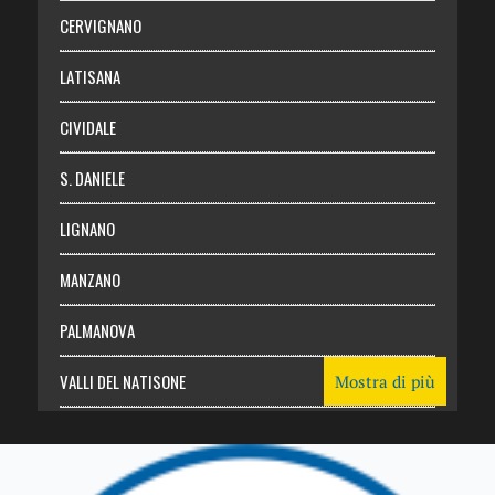
Abbonati
CERVIGNANO
Login
LATISANA
CIVIDALE
S. DANIELE
LIGNANO
MANZANO
PALMANOVA
VALLI DEL NATISONE
Mostra di più
Friuli Venezia Giulia
TRICESIMO