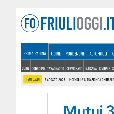
PRIMA PAGINA
UDINE
PORDENONE
ALTOFRIULI
UDINE
CODROIPO
TAVAGNACCO
CERVIGNANO
LATISANA
CIVIDALE
S
TEMI CALDI
6 AGOSTO 2026
|
INCENDI: LA SITUAZIONE A CHIUSA
6 AGOSTO 2026
|
AFFLUENZA RECORD ALLA FIESTA DE LA MONT, MIGLIA
6 AGOSTO 2026
|
DONAZIONE DI SANGUE, LA SEZIONE UNIVERSITARIA 
6 AGOSTO 2026
|
LE SEDONERE DELLA VALCELLINA TORNANO A CLAUT