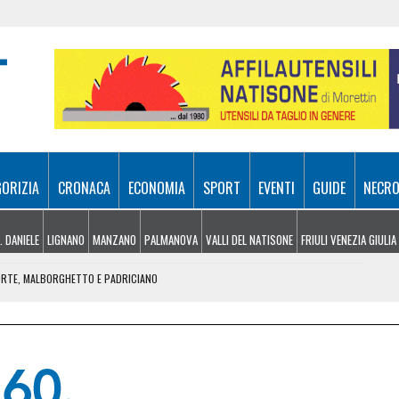
GORIZIA
CRONACA
ECONOMIA
SPORT
EVENTI
GUIDE
NECRO
. DANIELE
LIGNANO
MANZANO
PALMANOVA
VALLI DEL NATISONE
FRIULI VENEZIA GIULIA
FORTE, MALBORGHETTO E PADRICIANO
IA DI PRESENZE NELLA VAL DE LA ROJA
AFDS DI UDINE COMPIE 42 ANNI
 NEL DOCUFILM “FORA PAL MONT”