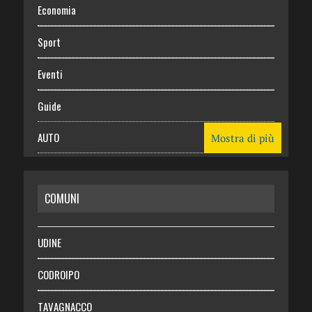
Economia
Sport
Eventi
Guide
AUTO
Mostra di più
CASA
COMUNI
RISPARMIO
SALUTE
UDINE
Necrologie
CODROIPO
Chi siamo
TAVAGNACCO