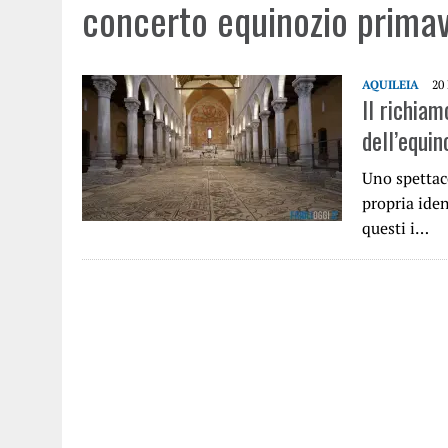
concerto equinozio prima
AQUILEIA
20
Il richiam
dell’equin
Uno spettaco
propria iden
questi i…