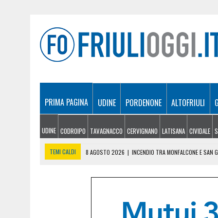
PRIMA PAGINA
UDINE
PORDENONE
ALTOFRIULI
UDINE
CODROIPO
TAVAGNACCO
CERVIGNANO
LATISANA
CIVIDALE
S
TEMI CALDI
8 AGOSTO 2026
|
INCENDIO TRA MONFALCONE E SAN GI
8 AGOSTO 2026
|
IL LAGO SAN CARLO DIVENTA LA CASA DEGLI SPORT D
8 AGOSTO 2026
|
FERMATO DOPO UNA MANOVRA PERICOLOSA A MONFA
8 AGOSTO 2026
|
L’ESERCITAZIONE ALLA DIGA DI SAURIS: RECUPERA