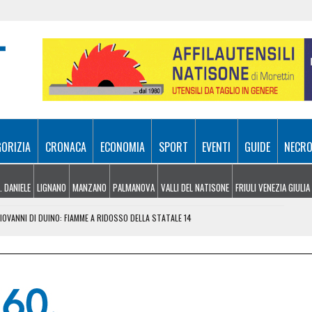
GORIZIA
CRONACA
ECONOMIA
SPORT
EVENTI
GUIDE
NECRO
. DANIELE
LIGNANO
MANZANO
PALMANOVA
VALLI DEL NATISONE
FRIULI VENEZIA GIULIA
OVANNI DI DUINO: FIAMME A RIDOSSO DELLA STATALE 14
I PAGAIA: VIA LIBERA A CANOA, KAYAK E SUP
LCONE: NON AVEVA MAI PRESO LA PATENTE
TO UN FERITO SOSPESO NEL VUOTO PER OLTRE 100 METRI