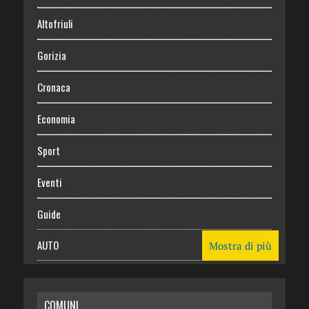
Altofriuli
Gorizia
Cronaca
Economia
Sport
Eventi
Guide
AUTO
Mostra di più
CASA
COMUNI
RISPARMIO