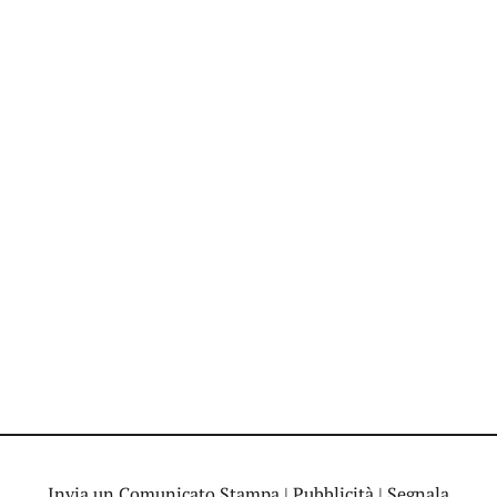
Invia un Comunicato Stampa
|
Pubblicità
|
Segnala