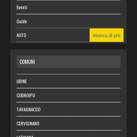
Eventi
Guide
AUTO
Mostra di più
CASA
COMUNI
RISPARMIO
SALUTE
UDINE
Necrologie
CODROIPO
Chi siamo
TAVAGNACCO
Abbonati
CERVIGNANO
Login