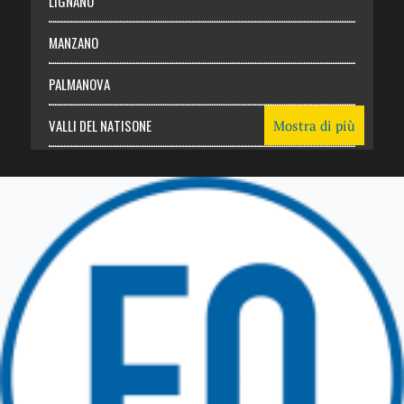
LIGNANO
MANZANO
PALMANOVA
VALLI DEL NATISONE
Mostra di più
Friuli Venezia Giulia
TRICESIMO
TARCENTO
GEMONA DEL FRIULI
TOLMEZZO
TARVISIO