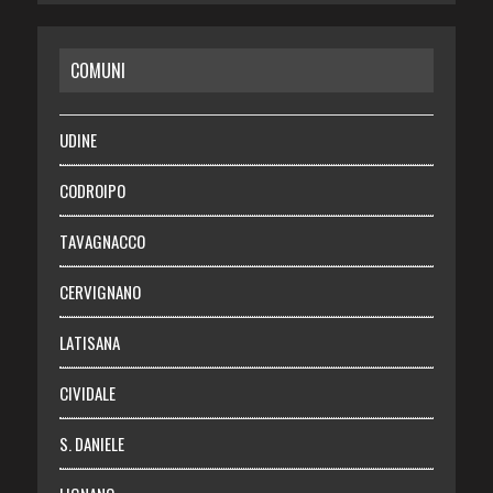
CASA
COMUNI
RISPARMIO
SALUTE
UDINE
Necrologie
CODROIPO
Chi siamo
TAVAGNACCO
Abbonati
CERVIGNANO
Login
LATISANA
CIVIDALE
S. DANIELE