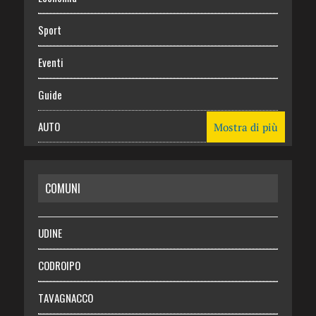
Sport
Eventi
Guide
AUTO
Mostra di più
CASA
COMUNI
RISPARMIO
SALUTE
UDINE
Necrologie
CODROIPO
Chi siamo
TAVAGNACCO