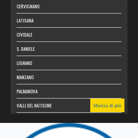
Abbonati
CERVIGNANO
Login
LATISANA
CIVIDALE
S. DANIELE
LIGNANO
MANZANO
PALMANOVA
VALLI DEL NATISONE
Mostra di più
Friuli Venezia Giulia
TRICESIMO