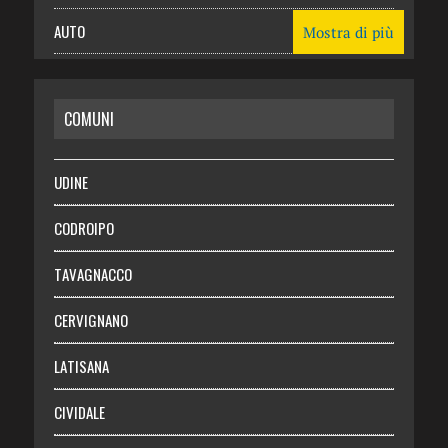
AUTO
Mostra di più
CASA
COMUNI
RISPARMIO
SALUTE
UDINE
Necrologie
CODROIPO
Chi siamo
TAVAGNACCO
Abbonati
CERVIGNANO
Login
LATISANA
CIVIDALE