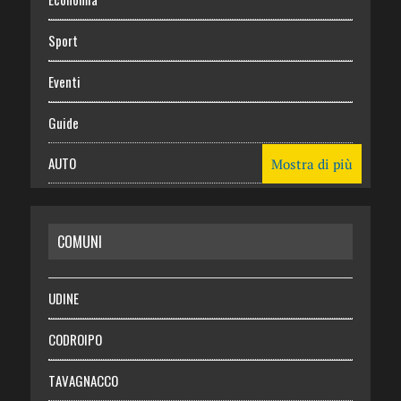
Sport
Eventi
Guide
AUTO
Mostra di più
CASA
COMUNI
RISPARMIO
SALUTE
UDINE
Necrologie
CODROIPO
Chi siamo
TAVAGNACCO