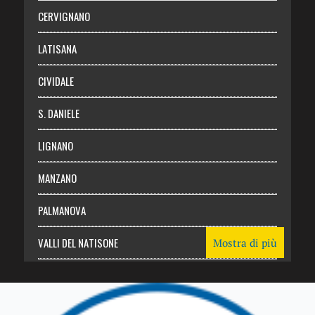
Abbonati
CERVIGNANO
Login
LATISANA
CIVIDALE
S. DANIELE
LIGNANO
MANZANO
PALMANOVA
VALLI DEL NATISONE
Mostra di più
Friuli Venezia Giulia
TRICESIMO