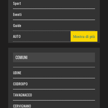
Sport
Eventi
Guide
AUTO
Mostra di più
CASA
COMUNI
RISPARMIO
SALUTE
UDINE
Necrologie
CODROIPO
Chi siamo
TAVAGNACCO
Abbonati
CERVIGNANO