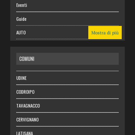
Eventi
Guide
AUTO
Mostra di più
CASA
COMUNI
RISPARMIO
SALUTE
UDINE
Necrologie
CODROIPO
Chi siamo
TAVAGNACCO
Abbonati
CERVIGNANO
Login
LATISANA