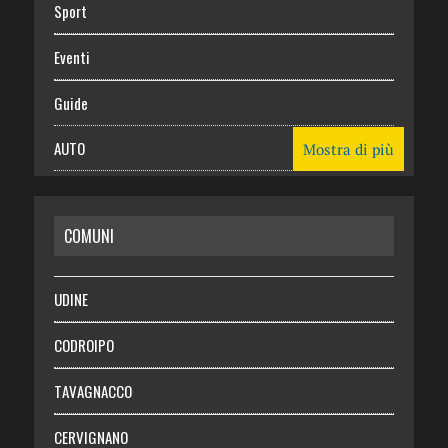
Sport
Eventi
Guide
AUTO
Mostra di più
CASA
COMUNI
RISPARMIO
SALUTE
UDINE
Necrologie
CODROIPO
Chi siamo
TAVAGNACCO
Abbonati
CERVIGNANO