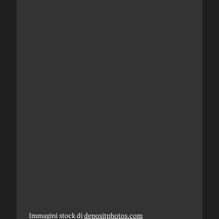
Immagini stock di
depositphotos.com