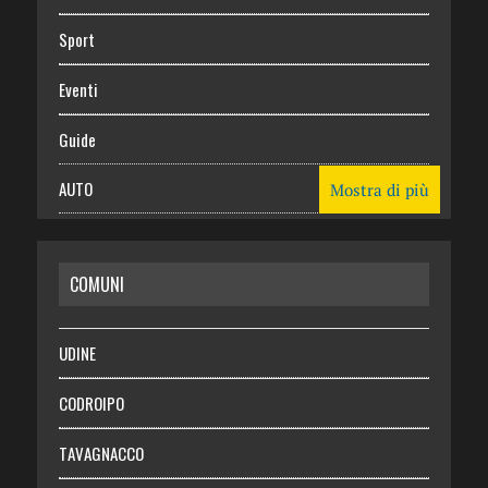
Sport
Eventi
Guide
AUTO
Mostra di più
CASA
COMUNI
RISPARMIO
SALUTE
UDINE
Necrologie
CODROIPO
Chi siamo
TAVAGNACCO
Abbonati