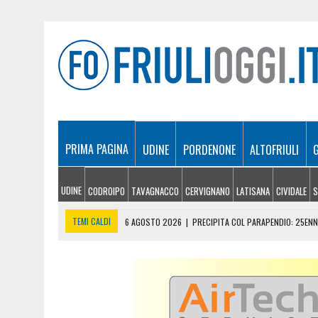
PRIMA PAGINA
UDINE
PORDENONE
ALTOFRIULI
UDINE
CODROIPO
TAVAGNACCO
CERVIGNANO
LATISANA
CIVIDALE
S
TEMI CALDI
6 AGOSTO 2026
|
PRECIPITA COL PARAPENDIO: 25ENN
6 AGOSTO 2026
|
CALDO RECORD IN FRIULI: 41 GRADI NEL CIVIDALES
6 AGOSTO 2026
|
PORDENONELEGGE, MATTARELLA AMBASCIATORE DELLA
6 AGOSTO 2026
|
PORDENONE PASSATA AL SETACCIO DAI CARABINIERI,