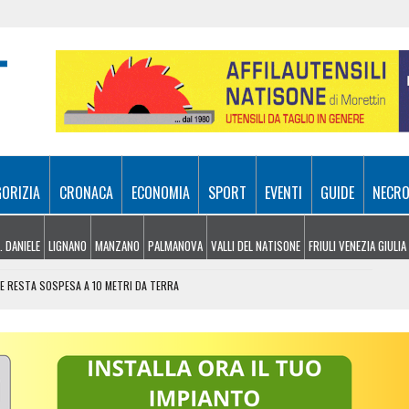
GORIZIA
CRONACA
ECONOMIA
SPORT
EVENTI
GUIDE
NECRO
. DANIELE
LIGNANO
MANZANO
PALMANOVA
VALLI DEL NATISONE
FRIULI VENEZIA GIULIA
E RESTA SOSPESA A 10 METRI DA TERRA
E, ARRIVANO I TEMPORALI MA NON BASTA
 LIBERTÀ E IL VOLO PER IL GRAN FINALE
 IL GRAZIE SPECIALE DI UN ANZIANO