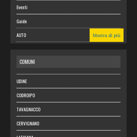
Eventi
Guide
AUTO
Mostra di più
CASA
COMUNI
RISPARMIO
SALUTE
UDINE
Necrologie
CODROIPO
Chi siamo
TAVAGNACCO
Abbonati
CERVIGNANO
Login