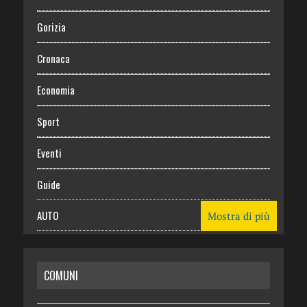
Gorizia
Cronaca
Economia
Sport
Eventi
Guide
AUTO
Mostra di più
CASA
COMUNI
RISPARMIO