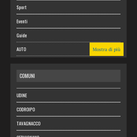
Sport
Eventi
Guide
AUTO
Mostra di più
CASA
COMUNI
RISPARMIO
SALUTE
UDINE
Necrologie
CODROIPO
Chi siamo
TAVAGNACCO
Abbonati