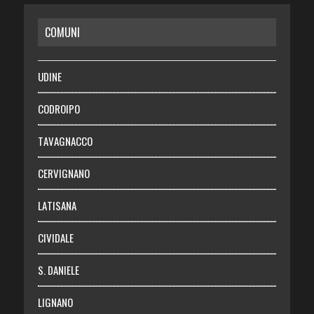
CASA
COMUNI
RISPARMIO
SALUTE
UDINE
Necrologie
CODROIPO
Chi siamo
TAVAGNACCO
Abbonati
CERVIGNANO
Login
LATISANA
CIVIDALE
S. DANIELE
LIGNANO