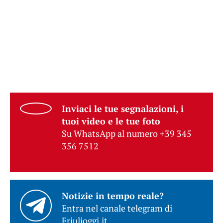
Inviaci le tue segnalazioni, i
tuoi video e le tue foto
Su WhatsApp al numero +39 345
356 7512
Notizie in tempo reale?
Entra nel canale telegram di
Friulioggi.it