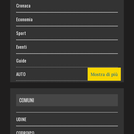
Cronaca
Economia
Sport
Eventi
Guide
AUTO
Mostra di più
CASA
COMUNI
RISPARMIO
SALUTE
UDINE
Necrologie
CODROIPO