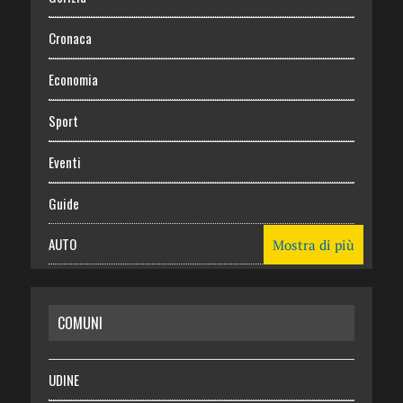
Cronaca
Economia
Sport
Eventi
Guide
AUTO
Mostra di più
CASA
COMUNI
RISPARMIO
SALUTE
UDINE