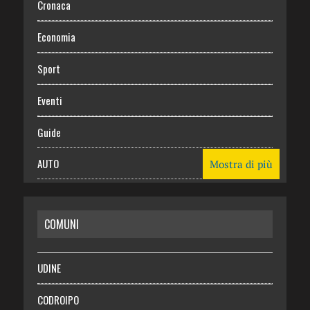
Cronaca
Economia
Sport
Eventi
Guide
AUTO
Mostra di più
CASA
COMUNI
RISPARMIO
SALUTE
UDINE
Necrologie
CODROIPO