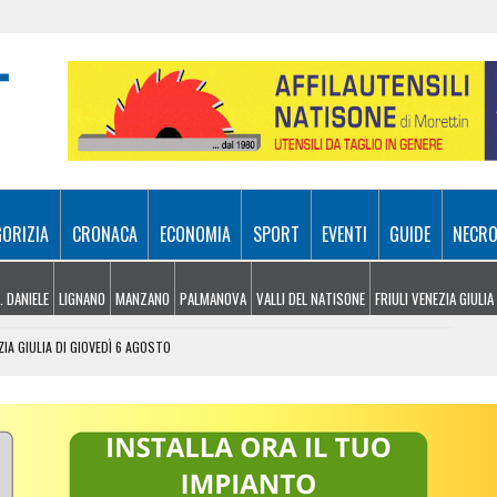
GORIZIA
CRONACA
ECONOMIA
SPORT
EVENTI
GUIDE
NECRO
. DANIELE
LIGNANO
MANZANO
PALMANOVA
VALLI DEL NATISONE
FRIULI VENEZIA GIULIA
ZIA GIULIA DI GIOVEDÌ 6 AGOSTO
 UDINESI SEMPRE PIÙ IN DIFFICOLTÀ
OLITICHE ED ECONOMICHE RIDISEGNANO LO SCENARIO
: PIETRO BASSO IDENTIFICATO DOPO 70 ANNI