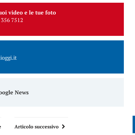
uoi video e le tue foto
 356 7512
ioggi.it
oogle News
e
Articolo successivo