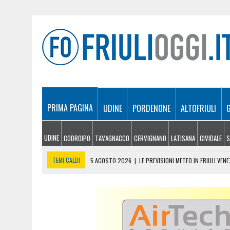
PRIMA PAGINA
UDINE
PORDENONE
ALTOFRIULI
UDINE
CODROIPO
TAVAGNACCO
CERVIGNANO
LATISANA
CIVIDALE
S
TEMI CALDI
5 AGOSTO 2026
|
LE PREVISIONI METEO IN FRIULI VENE
5 AGOSTO 2026
|
SICCITÀ E CARENZA D’ACQUA, LE AZIENDE AGRICOLE
5 AGOSTO 2026
|
LO YEMEN DOPO IL CROLLO DELLA TREGUA: CRISI P
5 AGOSTO 2026
|
ORIGINARIO DI BANNIA TRA I MORTI DI MARCINELLE