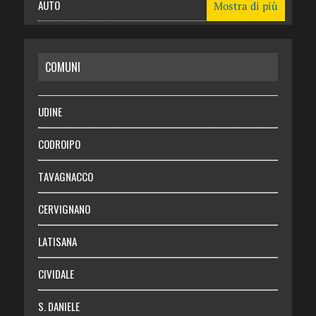
AUTO
Mostra di più
CASA
COMUNI
RISPARMIO
SALUTE
UDINE
Necrologie
CODROIPO
Chi siamo
TAVAGNACCO
Abbonati
CERVIGNANO
Login
LATISANA
CIVIDALE
S. DANIELE