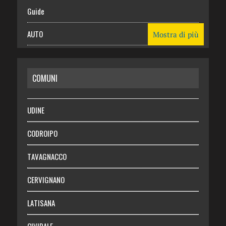
Guide
AUTO
Mostra di più
CASA
COMUNI
RISPARMIO
SALUTE
UDINE
Necrologie
CODROIPO
Chi siamo
TAVAGNACCO
Abbonati
CERVIGNANO
Login
LATISANA
CIVIDALE