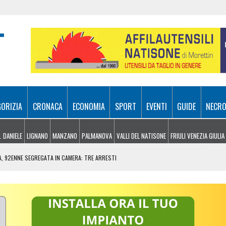
GORIZIA
CRONACA
ECONOMIA
SPORT
EVENTI
GUIDE
NECRO
. DANIELE
LIGNANO
MANZANO
PALMANOVA
VALLI DEL NATISONE
FRIULI VENEZIA GIULIA
A, 92ENNE SEGREGATA IN CAMERA: TRE ARRESTI
EL MONTE SIERA, RECUPERATO CON L’ELICOTTERO
PRENDE FUOCO: CONDUCENTE IN OSPEDALE
GIOVEDÌ 6 AGOSTO