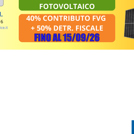
TI TRA SAN VITO AL TAGLIAMENTO, SAN GIOVANNI AL NATISONE E LATISANA