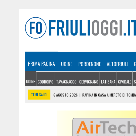
PRIMA PAGINA
UDINE
PORDENONE
ALTOFRIULI
UDINE
CODROIPO
TAVAGNACCO
CERVIGNANO
LATISANA
CIVIDALE
S
TEMI CALDI
6 AGOSTO 2026
|
RAPINA IN CASA A MERETO DI TOMB
6 AGOSTO 2026
|
ESCURSIONISTA BLOCCATO SUI SALTI DI ROCCIA D
5 AGOSTO 2026
|
INCIDENTE ALLO SVINCOLO DI TREBICIANO, AUTO 
5 AGOSTO 2026
|
LE PREVISIONI METEO IN FRIULI VENEZIA GIULIA DI 