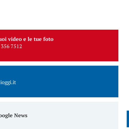
uoi video e le tue foto
 356 7512
ioggi.it
oogle News