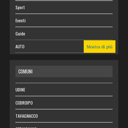
Sport
Eventi
Guide
AUTO
Mostra di più
CASA
COMUNI
RISPARMIO
SALUTE
UDINE
Necrologie
CODROIPO
Chi siamo
TAVAGNACCO
Abbonati