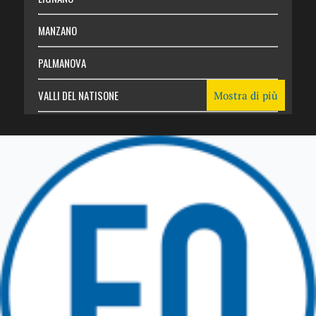
MANZANO
PALMANOVA
VALLI DEL NATISONE
Mostra di più
Friuli Venezia Giulia
TRICESIMO
TARCENTO
GEMONA DEL FRIULI
TOLMEZZO
TARVISIO