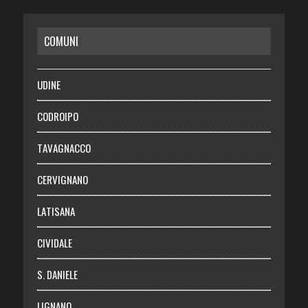
CASA
COMUNI
RISPARMIO
SALUTE
UDINE
Necrologie
CODROIPO
Chi siamo
TAVAGNACCO
Abbonati
CERVIGNANO
Login
LATISANA
CIVIDALE
S. DANIELE
LIGNANO