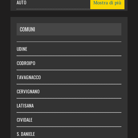
AUTO
Mostra di più
CASA
COMUNI
RISPARMIO
SALUTE
UDINE
Necrologie
CODROIPO
Chi siamo
TAVAGNACCO
Abbonati
CERVIGNANO
Login
LATISANA
CIVIDALE
S. DANIELE