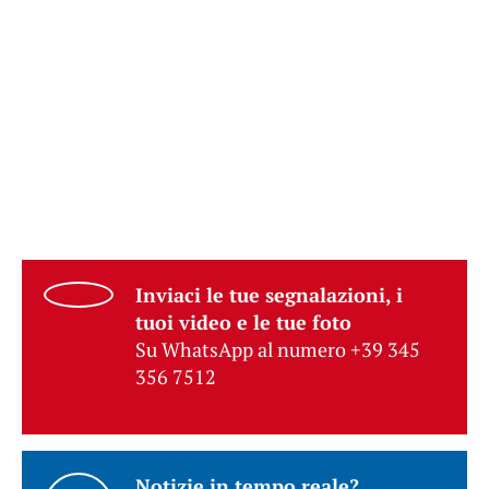
Inviaci le tue segnalazioni, i
tuoi video e le tue foto
Su WhatsApp al numero +39 345
356 7512
Notizie in tempo reale?