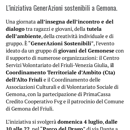
L’iniziativa GenerAzioni sostenibili a Gemona.
Una giornata
all’insegna dell’incontro e del
dialogo
tra ragazzi e giovani, della
tutela
dell’ambiente
, della creatività individuale e di
gruppo. È “
GenerAzioni Sostenibili
”, l’evento
ideato da un gruppo di
giovani del Gemonese
con
il supporto di numerose organizzazioni: il Centro
Servizi Volontariato del Friuli-Venezia Giulia,
il
Coordinamento Territoriale d’Ambito (Cta)
dell’Alto Friuli
e il Coordinamento delle
Associazioni Culturali e di Volontariato Sociale di
Gemona, con la partecipazione di PrimaCassa
Credito Cooperativo Fvg e il patrocinio del Comune
di Gemona del Friuli.
L’iniziativa si svolgerà
domenica 4 luglio
,
dalle
10 alle 22
, nel “
Parco del Drago
” di via Dante a