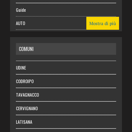
Guide
AUTO
Mostra di più
CASA
COMUNI
RISPARMIO
SALUTE
UDINE
Necrologie
CODROIPO
Chi siamo
TAVAGNACCO
Abbonati
CERVIGNANO
Login
LATISANA