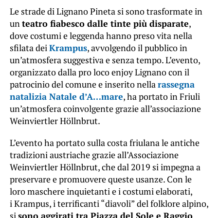
Le strade di Lignano Pineta si sono trasformate in
un
teatro fiabesco dalle tinte più disparate
,
dove costumi e leggenda hanno preso vita nella
sfilata dei
Krampus
, avvolgendo il pubblico in
un’atmosfera suggestiva e senza tempo. L’evento,
organizzato dalla pro loco enjoy Lignano con il
patrocinio del comune e inserito nella
rassegna
natalizia Natale d’A…mare
, ha portato in Friuli
un’atmosfera coinvolgente grazie all’associazione
Weinviertler Höllnbrut.
L’evento ha portato sulla costa friulana le antiche
tradizioni austriache grazie all’Associazione
Weinviertler Höllnbrut, che dal 2019 si impegna a
preservare e promuovere queste usanze. Con le
loro maschere inquietanti e i costumi elaborati,
i Krampus, i terrificanti “diavoli” del folklore alpino,
si
sono aggirati tra Piazza del Sole e Raggio