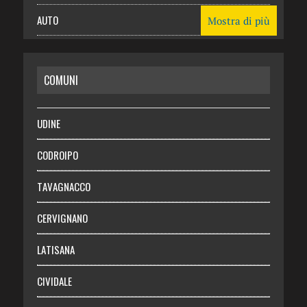
AUTO
Mostra di più
CASA
COMUNI
RISPARMIO
SALUTE
UDINE
Necrologie
CODROIPO
Chi siamo
TAVAGNACCO
Abbonati
CERVIGNANO
Login
LATISANA
CIVIDALE