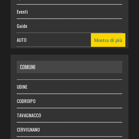
Eventi
Guide
AUTO
Mostra di più
CASA
COMUNI
RISPARMIO
SALUTE
UDINE
Necrologie
CODROIPO
Chi siamo
TAVAGNACCO
Abbonati
CERVIGNANO
Login