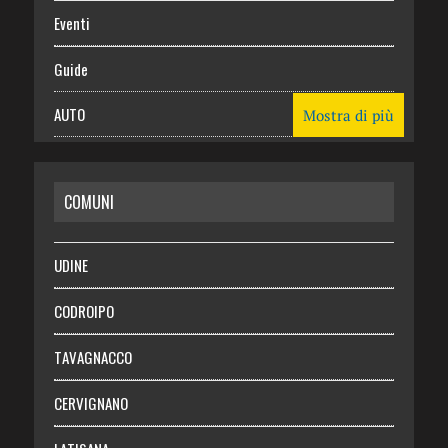
Eventi
Guide
AUTO
Mostra di più
CASA
COMUNI
RISPARMIO
SALUTE
UDINE
Necrologie
CODROIPO
Chi siamo
TAVAGNACCO
Abbonati
CERVIGNANO
Login