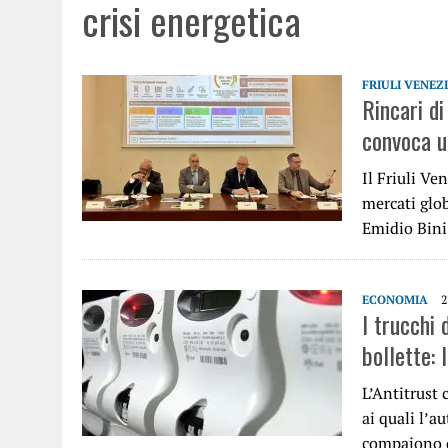
crisi energetica
FRIULI VENEZ
Rincari di
convoca u
Il Friuli Ven
mercati glob
Emidio Bini
ECONOMIA
2
I trucchi 
bollette: 
L’Antitrust 
ai quali l’a
compaiono 