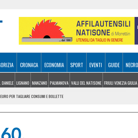
GORIZIA
CRONACA
ECONOMIA
SPORT
EVENTI
GUIDE
NECRO
. DANIELE
LIGNANO
MANZANO
PALMANOVA
VALLI DEL NATISONE
FRIULI VENEZIA GIULIA
A EURO PER TAGLIARE CONSUMI E BOLLETTE
 MILIONI PER LA SR 355 DELLA VAL DEGANO
LI SCHIANTI: RECUPERATE IN ELICOTTERO
CHIANO DI ESPLODERE: PAURA A MONTEREALE