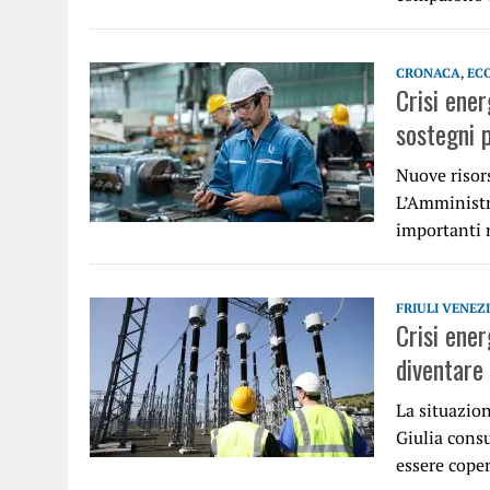
CRONACA
,
EC
Crisi ener
sostegni 
Nuove risors
L’Amministra
importanti 
FRIULI VENEZ
Crisi ener
diventare
La situazion
Giulia cons
essere cope