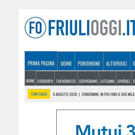
PRIMA PAGINA
UDINE
PORDENONE
ALTOFRIULI
UDINE
CODROIPO
TAVAGNACCO
CERVIGNANO
LATISANA
CIVIDALE
S
TEMI CALDI
9 AGOSTO 2026
|
CONDOMINI, IN FVG FINO A 300 MIL
9 AGOSTO 2026
|
LA STRADA VERSO SAPPADA SARÀ PIÙ SICURA: 12,5
9 AGOSTO 2026
|
PERDONO IL SENTIERO E RESTANO BLOCCATE TRA G
9 AGOSTO 2026
|
FIAMME NEL PORTICATO, DUE BOMBOLE DI GPL RIS